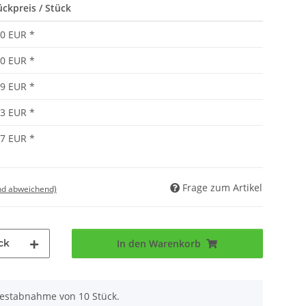
ückpreis / Stück
00 EUR
*
90 EUR
*
79 EUR
*
73 EUR
*
67 EUR
*
Frage zum Artikel
nd abweichend)
ck
In den Warenkorb
destabnahme von 10 Stück.