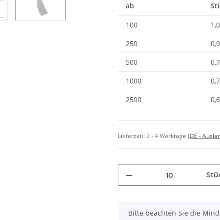
ab
St
100
1,
250
0,
500
0,
1000
0,
2500
0,
Lieferzeit:
2 - 4 Werktage
(DE - Ausla
Stü
x
Bitte beachten Sie die Min