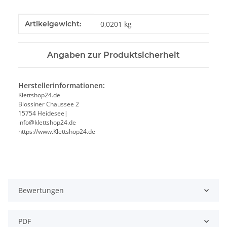
Produkteigenschaft
Wert
Artikelgewicht:
0,0201
kg
Angaben zur Produktsicherheit
Herstellerinformationen:
Klettshop24.de
Blossiner Chaussee 2
15754 Heidesee|
info@klettshop24.de
https://www.Klettshop24.de
Bewertungen
PDF