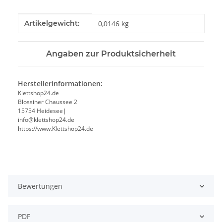
Produkteigenschaft
Wert
Artikelgewicht:
0,0146
kg
Angaben zur Produktsicherheit
Herstellerinformationen:
Klettshop24.de
Blossiner Chaussee 2
15754 Heidesee|
info@klettshop24.de
https://www.Klettshop24.de
Bewertungen
PDF