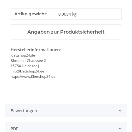
Produkteigenschaft
Wert
Artikelgewicht:
0,0094
kg
Angaben zur Produktsicherheit
Herstellerinformationen:
Klettshop24.de
Blossiner Chaussee 2
15754 Heidesee|
info@klettshop24.de
https://www.Klettshop24.de
Bewertungen
PDF