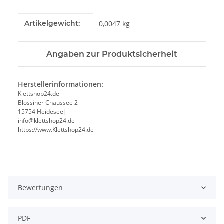
Produkteigenschaft
Wert
Artikelgewicht:
0,0047
kg
Angaben zur Produktsicherheit
Herstellerinformationen:
Klettshop24.de
Blossiner Chaussee 2
15754 Heidesee|
info@klettshop24.de
https://www.Klettshop24.de
Bewertungen
PDF