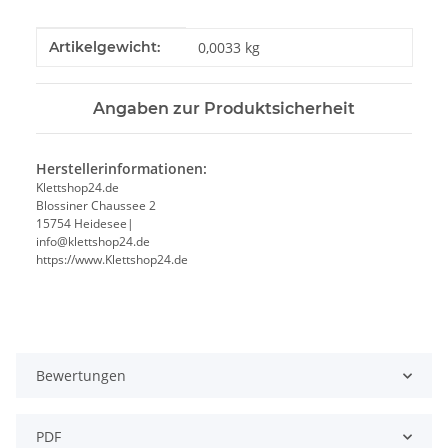
Produkteigenschaft
Wert
Artikelgewicht:
0,0033
kg
Angaben zur Produktsicherheit
Herstellerinformationen:
Klettshop24.de
Blossiner Chaussee 2
15754 Heidesee|
info@klettshop24.de
https://www.Klettshop24.de
Bewertungen
PDF