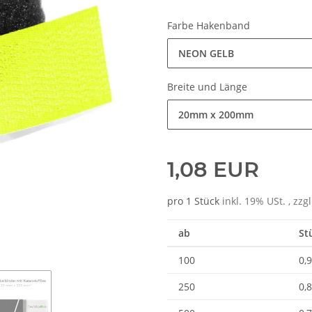
Farbe Hakenband
NEON GELB
Breite und Länge
20mm x 200mm
1,08 EUR
pro 1 Stück
inkl. 19% USt. , zzg
ab
St
100
0,
250
0,