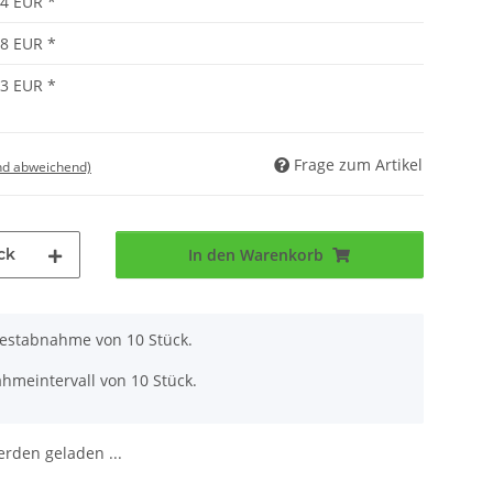
74 EUR
*
68 EUR
*
63 EUR
*
Frage zum Artikel
nd abweichend)
ck
In den Warenkorb
destabnahme von 10 Stück.
hmeintervall von 10 Stück.
den geladen ...