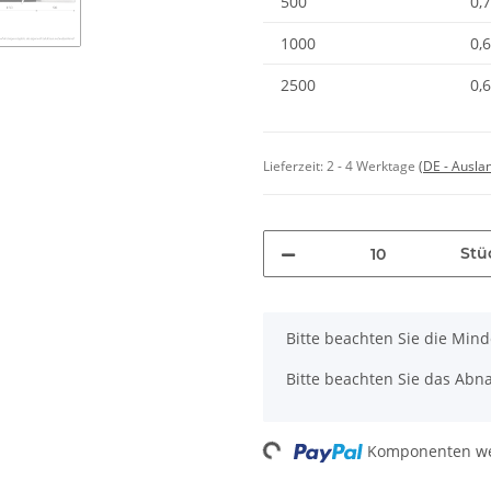
500
0,
1000
0,
2500
0,
Lieferzeit:
2 - 4 Werktage
(DE - Ausla
Stü
x
Bitte beachten Sie die Min
Bitte beachten Sie das Abna
Loading...
Komponenten wer