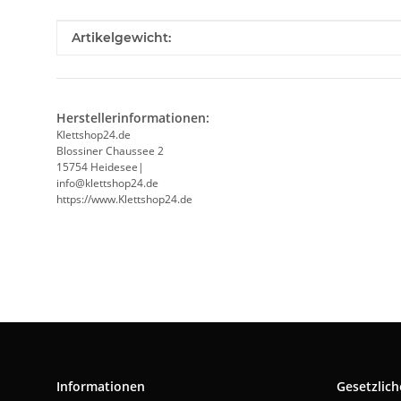
Produkteigenschaft
Wert
Artikelgewicht:
Herstellerinformationen:
Klettshop24.de
Blossiner Chaussee 2
15754 Heidesee|
info@klettshop24.de
https://www.Klettshop24.de
Informationen
Gesetzlich