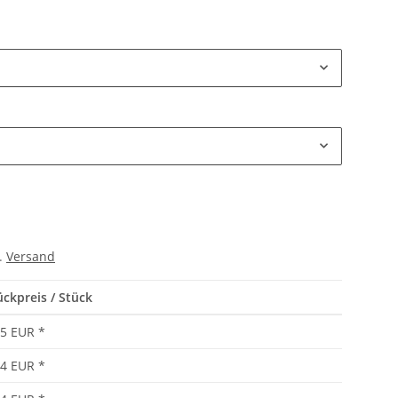
l.
Versand
ückpreis / Stück
95 EUR
*
84 EUR
*