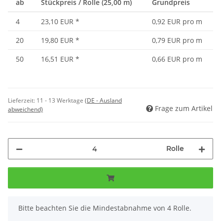
ab
Stückpreis / Rolle (25,00 m)
Grundpreis
4
23,10 EUR
*
0,92 EUR pro m
20
19,80 EUR
*
0,79 EUR pro m
50
16,51 EUR
*
0,66 EUR pro m
Lieferzeit:
11 - 13 Werktage
(DE - Ausland
Frage zum Artikel
abweichend)
Rolle
x
Bitte beachten Sie die Mindestabnahme von 4 Rolle.