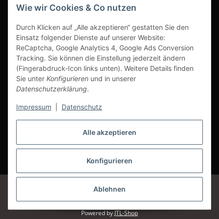
Wie wir Cookies & Co nutzen
Ausgezeichneter Kundenservice
Durch Klicken auf „Alle akzeptieren“ gestatten Sie den
Einsatz folgender Dienste auf unserer Website:
ReCaptcha, Google Analytics 4, Google Ads Conversion
Tracking. Sie können die Einstellung jederzeit ändern
(Fingerabdruck-Icon links unten). Weitere Details finden
Sie unter
Konfigurieren
und in unserer
Datenschutzerklärung
.
Impressum
|
Datenschutz
Alle akzeptieren
Vertrag widerrufen
Konfigurieren
* Alle Preise inkl. gesetzlicher USt., zzgl.
Versand
Google Analytics deaktivieren
Status: Opt-Out-Cookie ist nicht gesetzt
Ablehnen
(Tracking aktiv)
© Klettshop24.de
Powered by
JTL-Shop