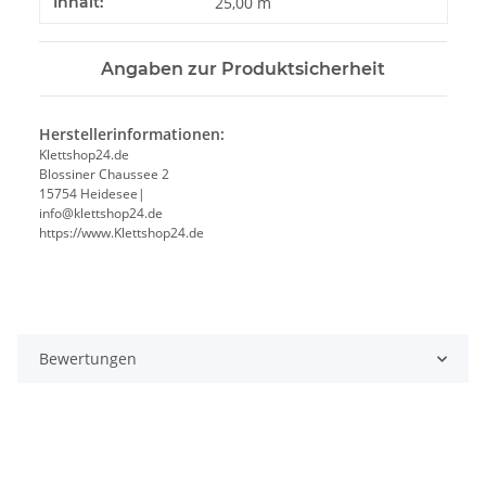
Produkteigenschaft
Wert
Inhalt:
25,00 m
Angaben zur Produktsicherheit
Herstellerinformationen:
Klettshop24.de
Blossiner Chaussee 2
15754 Heidesee|
info@klettshop24.de
https://www.Klettshop24.de
Bewertungen