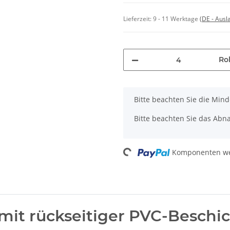
Lieferzeit:
9 - 11 Werktage
(DE - Aus
Rol
x
Bitte beachten Sie die Min
Bitte beachten Sie das Abna
Komponenten wer
Loading...
mit rückseitiger PVC-Beschi