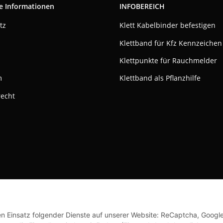
e Informationen
INFOBEREICH
tz
Klett Kabelbinder befestigen
Klettband für Kfz Kennzeichen
Klettpunkte für Rauchmelder
m
Klettband als Pflanzhilfe
recht
ktivieren
Status: Opt-Out-Cookie ist nicht gesetzt (Tracking aktiv)
© Klettshop24.de
den Einsatz folgender Dienste auf unserer Website: ReCaptcha, Googl