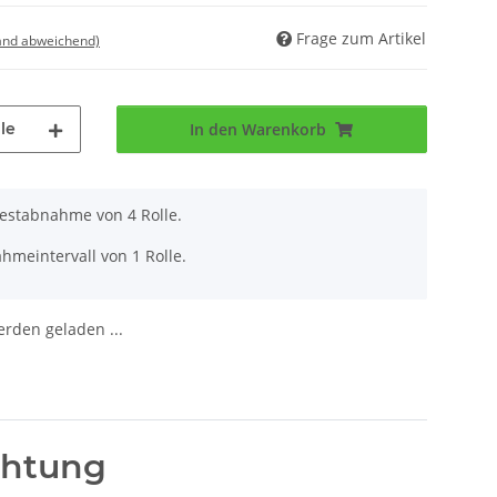
Frage zum Artikel
land abweichend)
le
In den Warenkorb
destabnahme von 4 Rolle.
hmeintervall von 1 Rolle.
den geladen ...
chtung