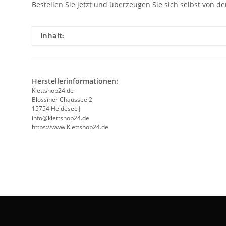
Bestellen Sie jetzt und überzeugen Sie sich selbst von 
Produkteigenschaft
Wert
Inhalt:
Herstellerinformationen:
Klettshop24.de
Blossiner Chaussee 2
15754 Heidesee|
info@klettshop24.de
https://www.Klettshop24.de