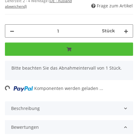
Lieferzeit:
2 - 4 Werktage
(DE - Ausland
Frage zum Artikel
abweichend)
Stück
x
Bitte beachten Sie das Abnahmeintervall von 1 Stück.
ng...
Komponenten werden geladen ...
Beschreibung
Bewertungen