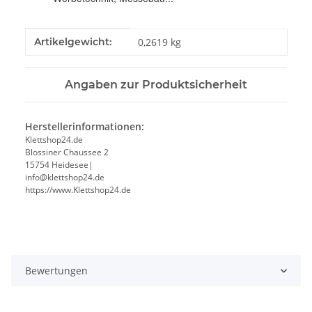
Produkteigenschaft
Wert
Artikelgewicht:
0,2619
kg
Angaben zur Produktsicherheit
Herstellerinformationen:
Klettshop24.de
Blossiner Chaussee 2
15754 Heidesee|
info@klettshop24.de
https://www.Klettshop24.de
Bewertungen