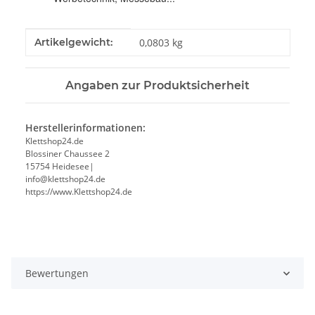
Produkteigenschaft
Wert
Artikelgewicht:
0,0803
kg
Angaben zur Produktsicherheit
Herstellerinformationen:
Klettshop24.de
Blossiner Chaussee 2
15754 Heidesee|
info@klettshop24.de
https://www.Klettshop24.de
Bewertungen