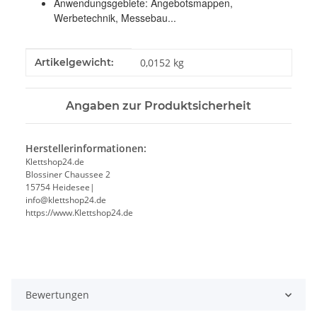
Anwendungsgebiete: Angebotsmappen,
Werbetechnik, Messebau...
Produkteigenschaft
Wert
Artikelgewicht:
0,0152
kg
Angaben zur Produktsicherheit
Herstellerinformationen:
Klettshop24.de
Blossiner Chaussee 2
15754 Heidesee|
info@klettshop24.de
https://www.Klettshop24.de
Bewertungen