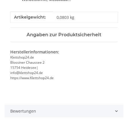
Produkteigenschaft
Wert
Artikelgewicht:
0,0803
kg
Angaben zur Produktsicherheit
Herstellerinformationen:
Klettshop24.de
Blossiner Chaussee 2
15754 Heidesee|
info@klettshop24.de
https://www.Klettshop24.de
Bewertungen